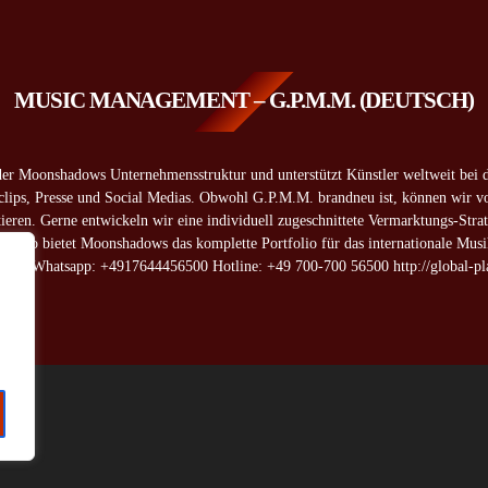
MUSIC MANAGEMENT – G.P.M.M. (DEUTSCH)
der Moonshadows Unternehmensstruktur und unterstützt Künstler weltweit bei 
oclips, Presse und Social Medias. Obwohl G.P.M.M. brandneu ist, können wir v
eren. Gerne entwickeln wir eine individuell zugeschnittete Vermarktungs-Stra
ng. So bietet Moonshadows das komplette Portfolio für das internationale Musi
s.de Whatsapp: +4917644456500 Hotline: +49 700-700 56500 http://global-p
8433