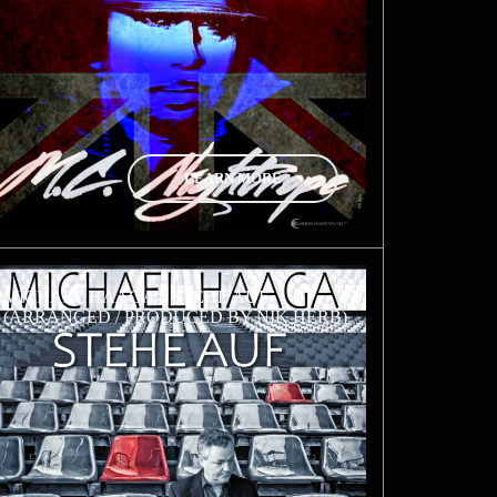
LEARN MORE
MICHAEL HAAGA – STEHE AUF
(ARRANGED / PRODUCED BY NIK HERB)