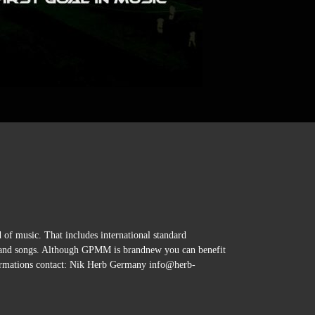
f music. That includes international standard
ic and songs. Although GPMM is brandnew you can benefit
nformations contact: Nik Herb Germany info@herb-