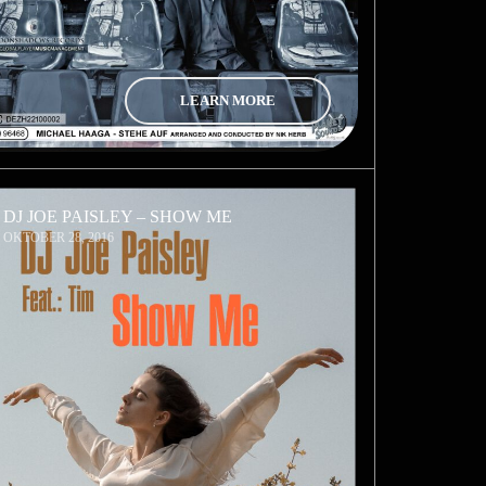
LEARN MORE
DJ JOE PAISLEY – SHOW ME
OKTOBER 28, 2016