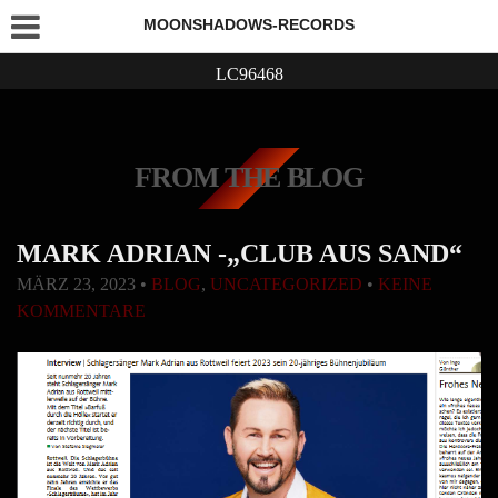
MOONSHADOWS-RECORDS
LC96468
FROM THE BLOG
MARK ADRIAN -„CLUB AUS SAND“
MÄRZ 23, 2023
•
BLOG
,
UNCATEGORIZED
•
KEINE
KOMMENTARE