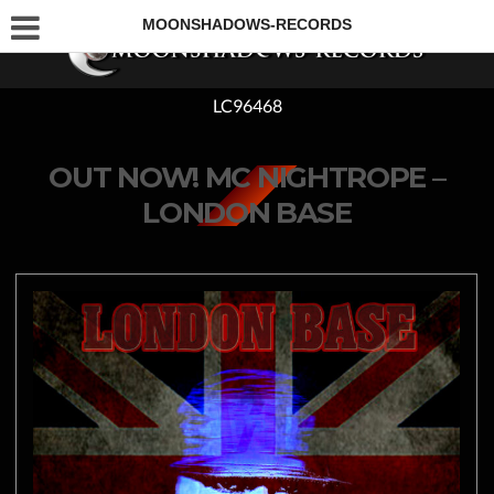
MOONSHADOWS-RECORDS
LC96468
OUT NOW! MC NIGHTROPE –
LONDON BASE