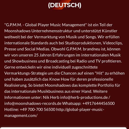
(DEUTSCH)
"G.P.M.M. - Global Player Music Management" ist ein Teil der
Moonshadows Unternehmensstruktur und unterstützt Künstler
weltweit bei der Vermarktung von Musik und Songs. Wir erfüllen
internationale Standards auch bei Studioproduktionen, Videoclips,
Presse und Social Medias. Obwohl G.P.M.M. brandneu ist, können
wir von unseren 25 Jahren Erfahrungen im internationalen Musik
und Showbusiness und Broadcasting bei Radio und TV profitieren.
Gerne entwickeln wir eine individuell zugeschnittete
Vermarktungs-Strategie um die Chancen auf einen "Hit" zu erhöhen
und haben zusätzlich das Know How für deren professionelle
Realisierung. So bietet Moonshadows das komplette Portfolio für
das internationale Musikbusiness aus einer Hand. Weitere
Informationen unter: Nik Herb info@herb-productions.de /
info@moonshadows-records.de Whatsapp: +4917644456500
Hotline: +49 700-700 56500 http://global-player-music-
management.com/