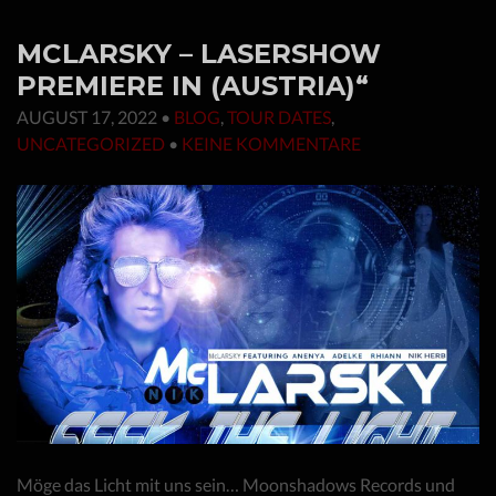
MCLARSKY – LASERSHOW
PREMIERE IN (AUSTRIA)“
AUGUST 17, 2022
•
BLOG
,
TOUR DATES
,
UNCATEGORIZED
•
KEINE KOMMENTARE
Möge das Licht mit uns sein… Moonshadows Records und