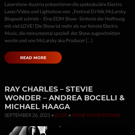
Lasershow-Austria präsentieren die spektakuläre Electro
Laser/Video und Lightshow von „Festival DJ Nik McLarsky.
Blogwelt schrieb – Eine EDM Show- Sinfonie der Hoffnung
mit viel LOVE! Die Show ist mehr als nur feinste Electro
Music, die monumental speziell der Show zugeschnitten
wurde und von McLarsky aka Producer […]
READ MORE
RAY CHARLES – STEVIE
WONDER – ANDREA BOCELLI &
MICHAEL HAAGA
SEPTEMBER 26, 2021
•
BLOG
•
KEINE KOMMENTARE