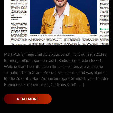
Mark Adrian feiert mit „Club aus Sand“ nicht nur sein 20.tes
Bühnenjubiläum, sondern auch Radiopremiere bei BSF-1.
Welche Stars beeinflussten Ihn am meisten, wie war seine
Teilnahme beim Grand Prix der Volksmusik und was plant er
für die Zukunft. Mark Adrian eine gane Stunde Live – Mit der
Premiere des neuen Titels „Club aus Sand“. […]
READ MORE