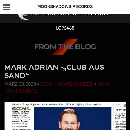
MOONSHADOWS-RECORDS
LC96468
FROM THE BLOG
MARK ADRIAN -„CLUB AUS
SAND“
MÄRZ 23, 2023
•
BLOG
,
UNCATEGORIZED
•
KEINE
KOMMENTARE