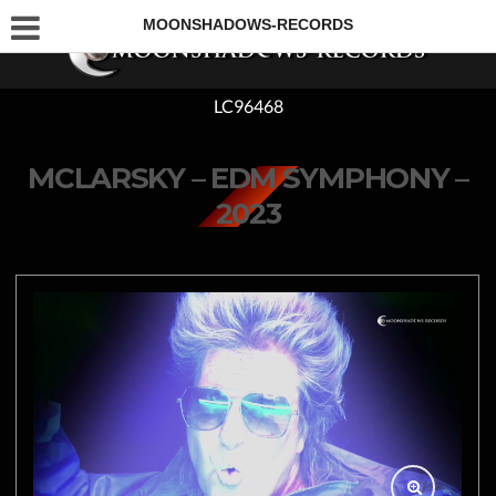
MOONSHADOWS-RECORDS
LC96468
MCLARSKY – EDM SYMPHONY –
2023