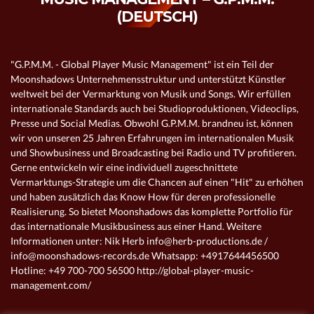
(DEUTSCH)
"G.P.M.M. - Global Player Music Management" ist ein Teil der
Moonshadows Unternehmensstruktur und unterstützt Künstler
weltweit bei der Vermarktung von Musik und Songs. Wir erfüllen
internationale Standards auch bei Studioproduktionen, Videoclips,
Presse und Social Medias. Obwohl G.P.M.M. brandneu ist, können
wir von unseren 25 Jahren Erfahrungen im internationalen Musik
und Showbusiness und Broadcasting bei Radio und TV profitieren.
Gerne entwickeln wir eine individuell zugeschnittete
Vermarktungs-Strategie um die Chancen auf einen "Hit" zu erhöhen
und haben zusätzlich das Know How für deren professionelle
Realisierung. So bietet Moonshadows das komplette Portfolio für
das internationale Musikbusiness aus einer Hand. Weitere
Informationen unter: Nik Herb info@herb-productions.de /
info@moonshadows-records.de Whatsapp: +4917644456500
Hotline: +49 700-700 56500 http://global-player-music-
management.com/