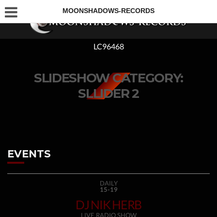
MOONSHADOWS-RECORDS
LC96468
SLIDESHOW CATEGORY:
SLLIDER 2
EVENTS
DAILY
15-19
DJ NIK HERB
LIVE RADIO SHOW