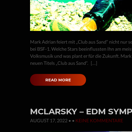
Mark Adrian feiert mit „Club aus Sand“ nicht nur 
bei BSF-1. Welche Stars beeinflussten Ihn am meis
Volksmusik und was plant er für die Zukunft. Mark
neuen Titels „Club aus Sand“. […]
READ MORE
MCLARSKY – EDM SYMP
AUGUST 17, 2022
• •
KEINE KOMMENTARE