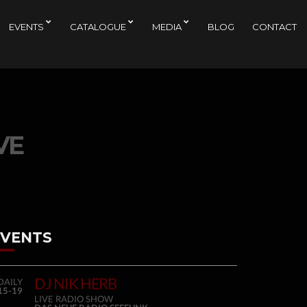
EVENTS
CATALOGUE
MEDIA
BLOG
CONTACT
VE
EVENTS
DJ NIK HERB
DAILY
15-19
LIVE RADIO SHOW