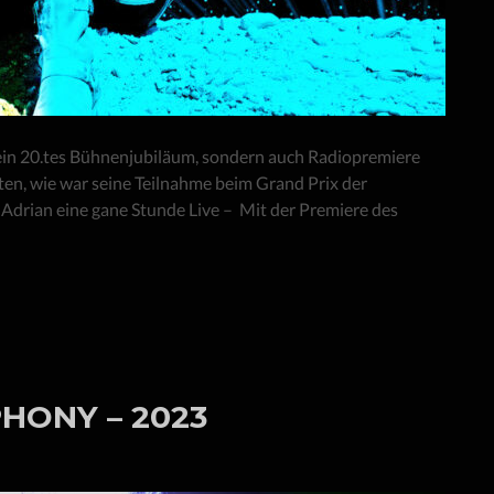
sein 20.tes Bühnenjubiläum, sondern auch Radiopremiere
ten, wie war seine Teilnahme beim Grand Prix der
 Adrian eine gane Stunde Live – Mit der Premiere des
HONY – 2023